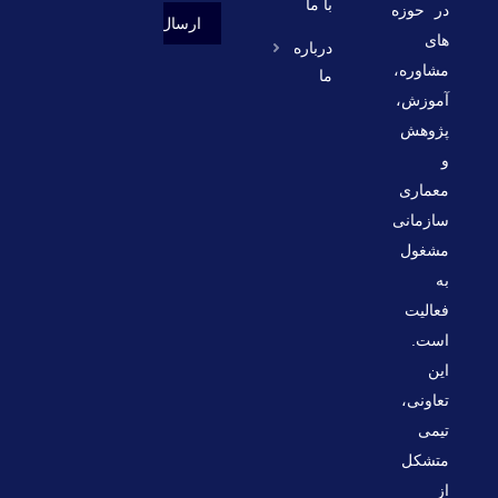
با ما
در حوزه
های
درباره
مشاوره،
ما
آموزش،
پژوهش
و
معماری
سازمانی
مشغول
به
فعالیت
است.
این
تعاونی،
تیمی
متشکل
از